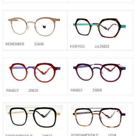
REMEMBER 21A48
FORYOU col.25B23
FANELY 23B06
FANELY 25B18
FONDAMENTALE U104
FONDAMENTALE 24B17