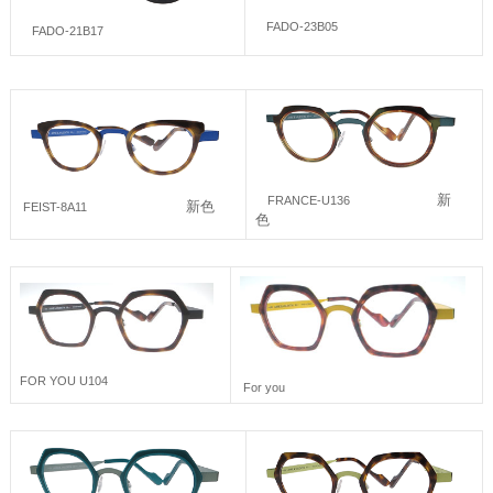
FADO-23B05
FADO-21B17
新
FRANCE-U136
新色
FEIST-8A11
色
FOR YOU U104
For you