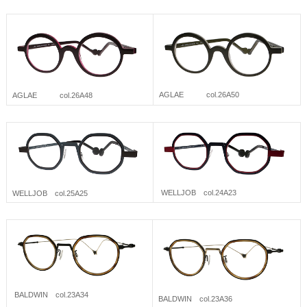
AGLAE col.26A50
AGLAE col.26A48
WELLJOB col.24A23
WELLJOB col.25A25
BALDWIN col.23A34
BALDWIN col.23A36