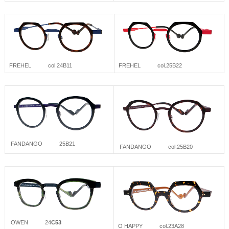
FREHEL col.24B11
FREHEL col.25B22
FANDANGO 25B21
FANDANGO col.25B20
OWEN 24
C53
O HAPPY col.23A28