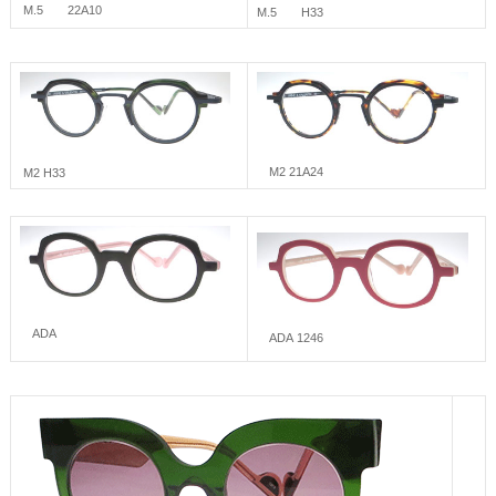
M.5 22A10
M.5 H33
M2 21A24
M2 H33
ADA
ADA 1246