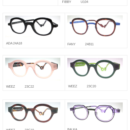
FIBBY U104
ADA 24A18
FANY 24B11
WEEZ 23C20
WEEZ 23C22
BALKA